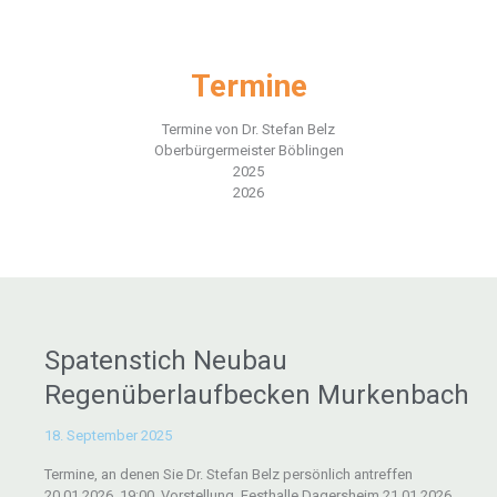
Zum
Inhalt
springen
Termine
Termine von Dr. Stefan Belz
Oberbürgermeister Böblingen
2025
2026
Spatenstich
Spatenstich Neubau
Neubau
Regenüberlaufbecken Murkenbach
Regenüberlaufbecken
Murkenbach
18. September 2025
Termine, an denen Sie Dr. Stefan Belz persönlich antreffen
20.01.2026, 19:00, Vorstellung, Festhalle Dagersheim 21.01.2026,