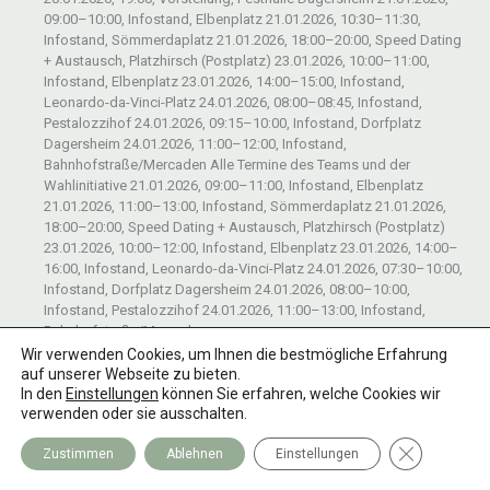
09:00–10:00, Infostand, Elbenplatz 21.01.2026, 10:30–11:30,
Infostand, Sömmerdaplatz 21.01.2026, 18:00–20:00, Speed Dating
+ Austausch, Platzhirsch (Postplatz) 23.01.2026, 10:00–11:00,
Infostand, Elbenplatz 23.01.2026, 14:00–15:00, Infostand,
Leonardo-da-Vinci-Platz 24.01.2026, 08:00–08:45, Infostand,
Pestalozzihof 24.01.2026, 09:15–10:00, Infostand, Dorfplatz
Dagersheim 24.01.2026, 11:00–12:00, Infostand,
Bahnhofstraße/Mercaden Alle Termine des Teams und der
Wahlinitiative 21.01.2026, 09:00–11:00, Infostand, Elbenplatz
21.01.2026, 11:00–13:00, Infostand, Sömmerdaplatz 21.01.2026,
18:00–20:00, Speed Dating + Austausch, Platzhirsch (Postplatz)
23.01.2026, 10:00–12:00, Infostand, Elbenplatz 23.01.2026, 14:00–
16:00, Infostand, Leonardo-da-Vinci-Platz 24.01.2026, 07:30–10:00,
Infostand, Dorfplatz Dagersheim 24.01.2026, 08:00–10:00,
Infostand, Pestalozzihof 24.01.2026, 11:00–13:00, Infostand,
Bahnhofstraße/Mercaden
Wir verwenden Cookies, um Ihnen die bestmögliche Erfahrung
Weiterlesen »
auf unserer Webseite zu bieten.
In den
Einstellungen
können Sie erfahren, welche Cookies wir
verwenden oder sie ausschalten.
GDPR Cooki
Zustimmen
Ablehnen
Einstellungen